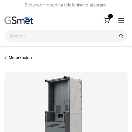
Overslaan naar inhoud
Showroom open na telefonische afspraak.
0
Meterkasten