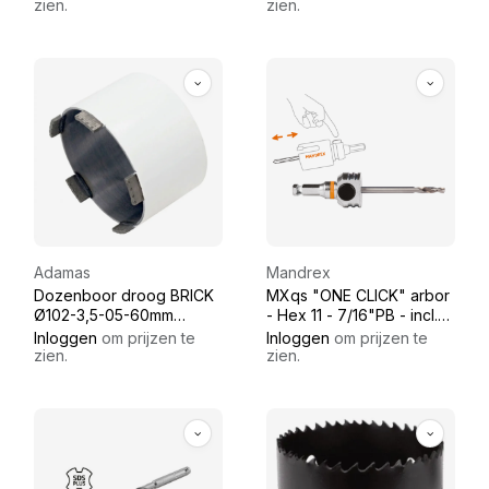
mm)
zien.
zien.
Adamas
Mandrex
Dozenboor droog BRICK
MXqs "ONE CLICK" arbor
Ø102-3,5-05-60mm
- Hex 11 - 7/16"PB - incl.
M16x2
HSS pilot drill
Inloggen
om prijzen te
Inloggen
om prijzen te
zien.
zien.