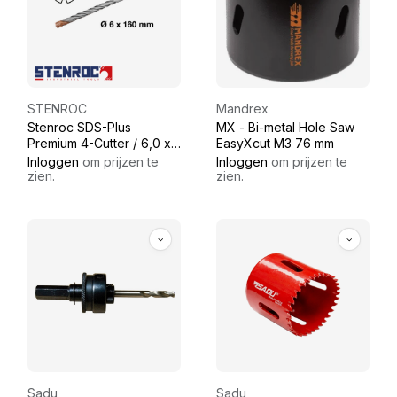
STENROC
Mandrex
Stenroc SDS-Plus
MX - Bi-metal Hole Saw
Premium 4-Cutter / 6,0 x
EasyXcut M3 76 mm
160 mm
Inloggen
om prijzen te
Inloggen
om prijzen te
zien.
zien.
Sadu
Sadu