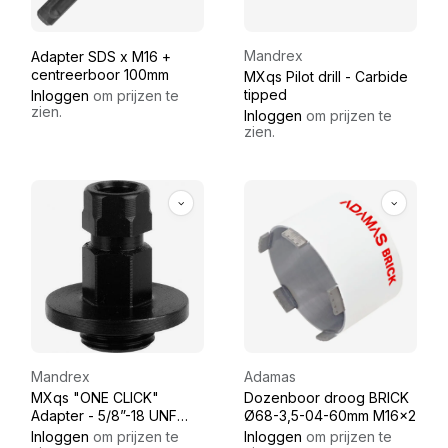
Mandrex
Adapter SDS x M16 +
centreerboor 100mm
MXqs Pilot drill - Carbide
tipped
Inloggen
om prijzen te
zien.
Inloggen
om prijzen te
zien.
Mandrex
Adamas
MXqs "ONE CLICK"
Dozenboor droog BRICK
Adapter - 5/8”-18 UNF
Ø68-3,5-04-60mm M16x2
(hole saws Ø32 – Ø210
Inloggen
om prijzen te
Inloggen
om prijzen te