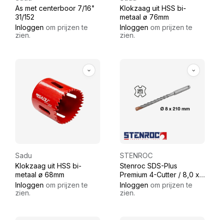
As met centerboor 7/16"
Klokzaag uit HSS bi-
31/152
metaal ø 76mm
Inloggen
om prijzen te
Inloggen
om prijzen te
zien.
zien.
Sadu
STENROC
Klokzaag uit HSS bi-
Stenroc SDS-Plus
metaal ø 68mm
Premium 4-Cutter / 8,0 x
210 mm
Inloggen
om prijzen te
Inloggen
om prijzen te
zien.
zien.