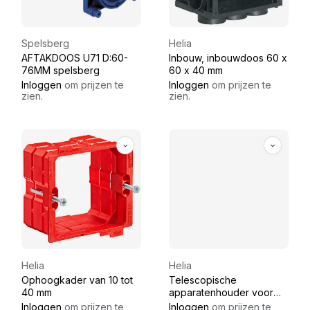
Spelsberg
Helia
AFTAKDOOS U71 D:60-
Inbouw, inbouwdoos 60 x
76MM spelsberg
60 x 40 mm
Inloggen
om prijzen te
Inloggen
om prijzen te
zien.
zien.
Helia
Helia
Ophoogkader van 10 tot
Telescopische
40 mm
apparatenhouder voor
isolatiedikte 80-200 mm
Inloggen
om prijzen te
Inloggen
om prijzen te