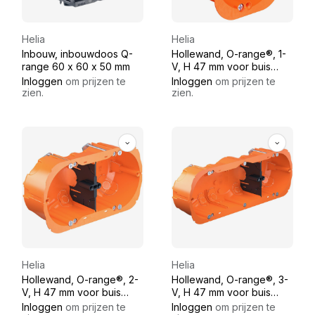
Helia
Helia
Inbouw, inbouwdoos Q-
Hollewand, O-range®, 1-
range 60 x 60 x 50 mm
V, H 47 mm voor buis
M16-M25
Inloggen
om prijzen te
Inloggen
om prijzen te
zien.
zien.
Helia
Helia
Hollewand, O-range®, 2-
Hollewand, O-range®, 3-
V, H 47 mm voor buis
V, H 47 mm voor buis
M16-M25, met
M16-M25, met
Inloggen
om prijzen te
Inloggen
om prijzen te