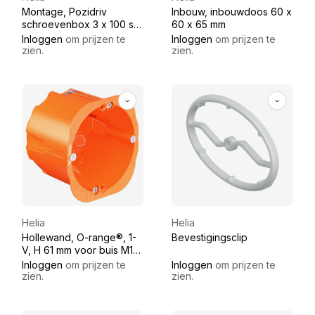
Montage, Pozidriv
Inbouw, inbouwdoos 60 x
schroevenbox 3 x 100 st
60 x 65 mm
(15/25/40 mm)
Inloggen
om prijzen te
Inloggen
om prijzen te
zien.
zien.
Helia
Helia
Hollewand, O-range®, 1-
Bevestigingsclip
V, H 61 mm voor buis M16-
M25
Inloggen
om prijzen te
Inloggen
om prijzen te
zien.
zien.