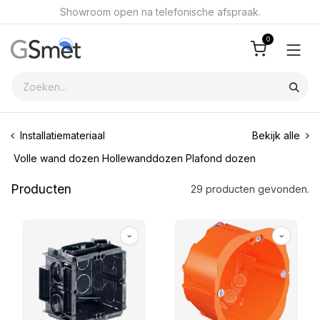
Overslaan naar inhoud
Showroom open na telefonische afspraak.
0
Installatiemateriaal
Bekijk alle
Volle wand dozen
Hollewanddozen
Plafond dozen
Producten
29 producten gevonden.