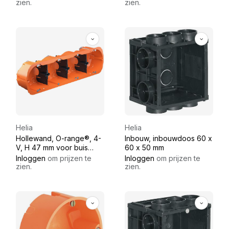
tussenschot
tussenschot
zien.
zien.
Helia
Helia
Hollewand, O-range®, 4-
Inbouw, inbouwdoos 60 x
V, H 47 mm voor buis
60 x 50 mm
M16-M25, met
Inloggen
om prijzen te
Inloggen
om prijzen te
tussenschot
zien.
zien.