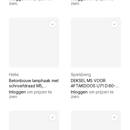
zien.
zien.
Helia
Spelsberg
Betonbouw lamphaak met
DEKSEL M5 VOOR
schroefdraad M5,
AFTAKDOOS U71 D:60-
Schachtlengte 55 mm
76MM spelsberg
Inloggen
om prijzen te
Inloggen
om prijzen te
zien.
zien.