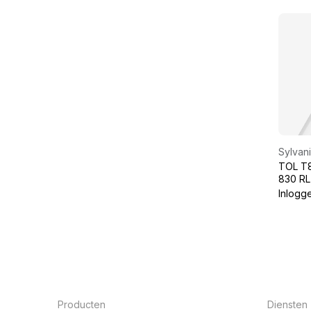
Sylvan
TOL T
830 RL
Inlogg
Producten
Diensten