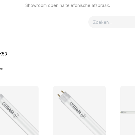
Showroom open na telefonische afspraak.
ver GSmet
Contact
X53
en