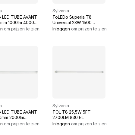
a
Sylvania
o LED TUBE AVANT
ToLEDo Superia T8
Universal 23W 1500
3600LM 840
en
om prijzen te zien.
Inloggen
om prijzen te zien.
a
Sylvania
o LED TUBE AVANT
TOL T8 25,5W 5FT
2700LM 830 RL
 50K
en
om prijzen te zien.
Inloggen
om prijzen te zien.