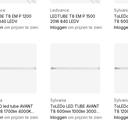
nce
Ledvance
Sylvani
E T8 EM P 1200
LEDTUBE T8 EM P 1500
ToLED
840 LEDV
20W 840 LEDV
T8 600mm 1000lm 4000K
50K
en
om prijzen te zien.
Inloggen
om prijzen te zien.
Inlogg
ia
Sylvania
Sylvani
 led tube AVANT
ToLEDo LED TUBE AVANT
ToLED
8 1700lm 4000K
T8 600mm 1000lm 3000K
T8 1200mm 2000lm
50K
3000K
en
om prijzen te zien.
Inloggen
om prijzen te zien.
Inlogg