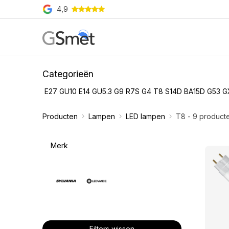
Overslaan naar inhoud
4,9
Producten
Merken
O
Categorieën
E27
GU10
E14
GU5.3
G9
R7S
G4
T8
S14D
BA15D
G53
G
Producten
Lampen
LED lampen
T8
- 9 product
Merk
Filters wissen