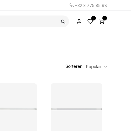
+32 3 775 85 98
0
0
Sorteren:
Populair