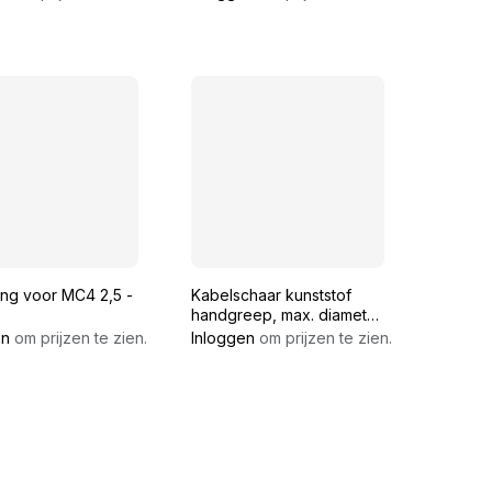
ang voor MC4 2,5 -
Kabelschaar kunststof
handgreep, max. diameter
20mm of 95mm², 250mm
en
om prijzen te zien.
Inloggen
om prijzen te zien.