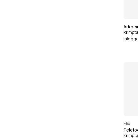
Aderei
krimpt
Inlogg
Elix
Telefo
krimpta