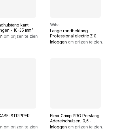
Wiha
ndhulstang kant
angen - 16-35 mm²
Lange rondbektang
Professional electric Z 09
en
om prijzen te zien.
0 06 160 mm Professional
Inloggen
om prijzen te zien.
electric
KABELSTRIPPER
Flexi-Crimp PRO Perstang
Adereindhulzen, 0,5 -
16mm², Vierkantpersing
en
om prijzen te zien.
Inloggen
om prijzen te zien.