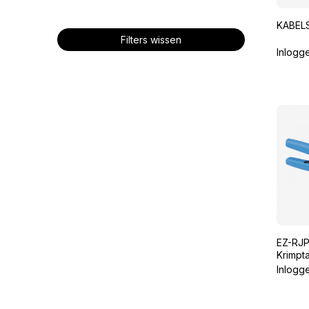
KABEL
Filters wissen
Inlogg
EZ-RJ
Krimpt
Inlogg