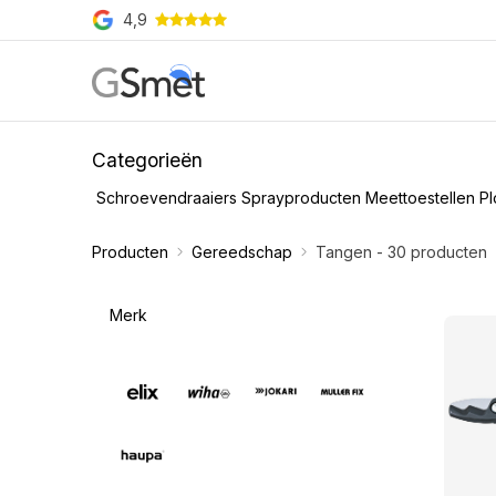
Overslaan naar inhoud
4,9
Producten
Merken
O
Categorieën
Schroevendraaiers
Sprayproducten
Meettoestellen
Pl
Producten
Gereedschap
Tangen
- 30 producten
Merk