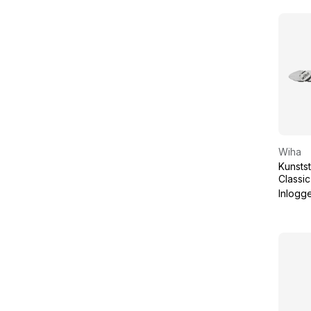
Wiha
Kunstst
Classic
Classic
Inlogg