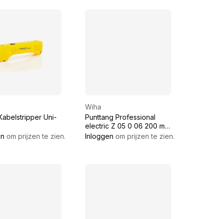
Wiha
Kabelstripper Uni-
Punttang Professional
electric Z 05 0 06 200 mm
Professional electric
en
om prijzen te zien.
Inloggen
om prijzen te zien.