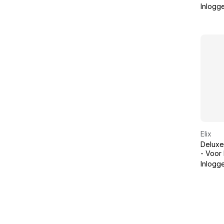
Ontman
Inlogg
Elix
Deluxe
- Voor
62, Co
Inlogg
Conne