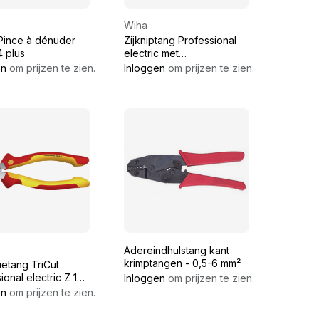
Wiha
 Pince à dénuder
Zijkniptang Professional
4 plus
electric met
DynamicJoint® Z 12 1 06
en
om prijzen te zien.
Inloggen
om prijzen te zien.
180 mm Professional
electric
Adereindhulstang kant
krimptangen - 0,5-6 mm²
tietang TriCut
ional electric Z 14 1
Inloggen
om prijzen te zien.
 mm Professional
en
om prijzen te zien.
c