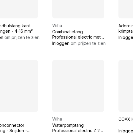
Wiha
ndhulstang kant
Aderei
angen - 4-16 mm²
krimpt
Combinatietang
Professional electric met
en
om prijzen te zien.
Inlogg
DynamicJoint® en
Inloggen
om prijzen te zien.
OptiGrip Z 01 0 06 180 mm
Professional el
Wiha
COAX 
onconnector
Waterpomptang
ng - Snijden -
Professional electric Z 21
Inlogg