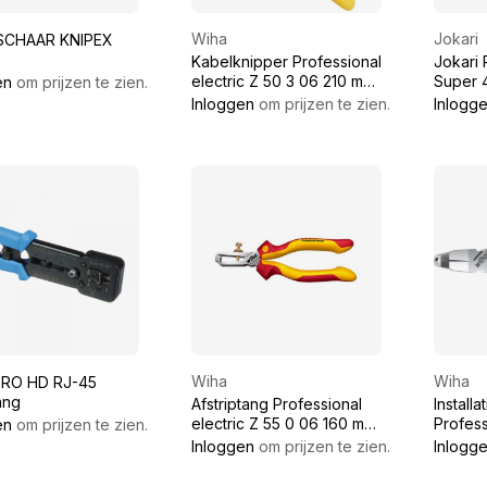
Wiha
Jokari
SCHAAR KNIPEX
Kabelknipper Professional
Jokari
electric Z 50 3 06 210 mm
Super 
en
om prijzen te zien.
Professional electric
Inloggen
om prijzen te zien.
Inlogg
Wiha
Wiha
PRO HD RJ-45
ang
Afstriptang Professional
Installa
electric Z 55 0 06 160 mm
Profess
en
om prijzen te zien.
Professional electric
06 170
Inloggen
om prijzen te zien.
Inlogg
electri