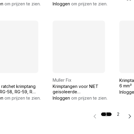
telen - Voor RJ45
0 06 250 mm Professional
en
om prijzen te zien.
Inloggen
om prijzen te zien.
electric
Muller Fix
Krimpt
6 mm²
 ratchet krimptang
Krimptangen voor NIET
 RG-58, RG-59, RG-
geïsoleerde
Inlogg
ax en F
kabelschoenen 10 - 95
en
om prijzen te zien.
Inloggen
om prijzen te zien.
ctoren
mm
1
2