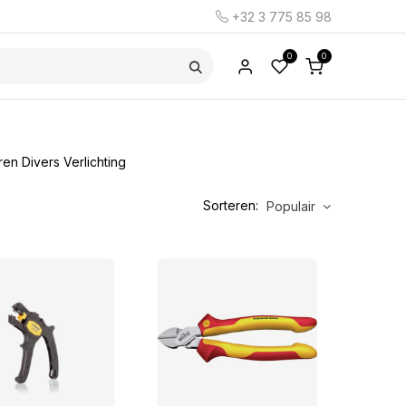
+32 3 775 85 98
0
0
ren
Divers
Verlichting
Sorteren:
Populair