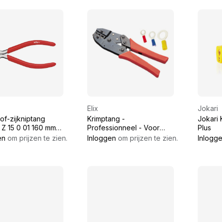
Elix
Jokari
of-zijkniptang
Krimptang -
Jokari 
 Z 15 0 01 160 mm
Professionneel - Voor
Plus
genorm aliseerde kleuren
en
om prijzen te zien.
Inloggen
om prijzen te zien.
Inlogg
kabelschoenen