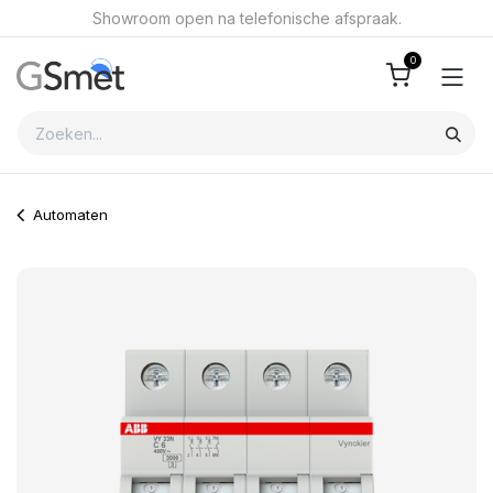
Overslaan naar inhoud
Showroom open na telefonische afspraak.
0
Automaten