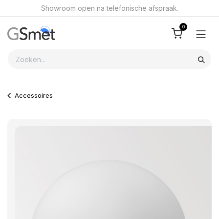
Overslaan naar inhoud
Showroom open na telefonische afspraak.
0
Accessoires