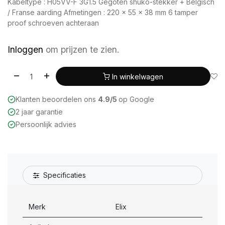
Kabeltype : H05VV-F 3G1.5 Gegoten shuko-stekker + Belgisch
/ Franse aarding Afmetingen : 220 x 55 x 38 mm 6 tamper
proof schroeven achteraan
Inloggen
om prijzen te zien.
In winkelwagen
Klanten beoordelen ons
4.9/5
op Google
2 jaar garantie
Persoonlijk advies
Specificaties
Merk
Elix