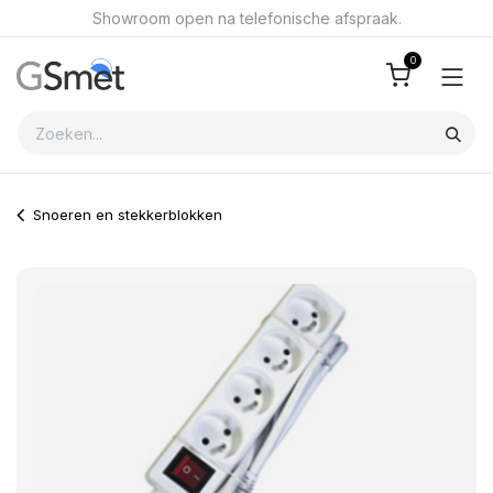
Overslaan naar inhoud
Showroom open na telefonische afspraak.
0
Snoeren en stekkerblokken