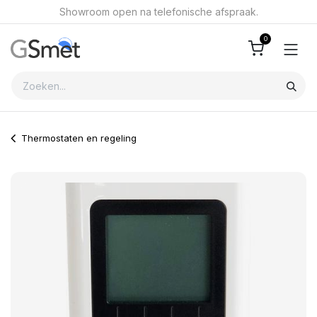
Overslaan naar inhoud
Showroom open na telefonische afspraak.
0
Thermostaten en regeling