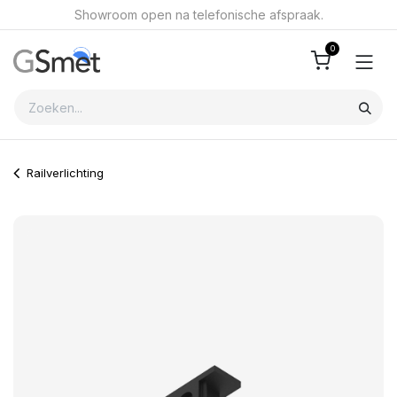
Overslaan naar inhoud
Showroom open na telefonische afspraak.
0
Railverlichting