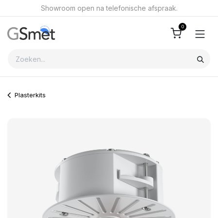
Overslaan naar inhoud
Showroom open na telefonische afspraak.
0
Plasterkits