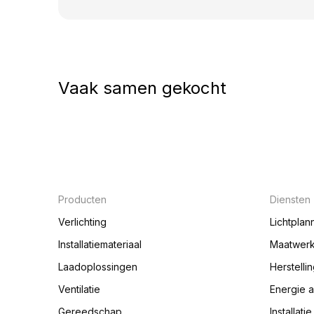
Vaak samen gekocht
Producten
Diensten
Verlichting
Lichtplan
Installatiemateriaal
Maatwer
Laadoplossingen
Herstelli
Ventilatie
Energie 
Gereedschap
Installati