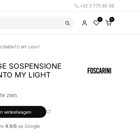
+32 3 775 85 98
0
0
 CEMENTO MY LIGHT
GE SOSPENSIONE
NTO MY LIGHT
te zien.
In winkelwagen
ons
4.9/5
op Google