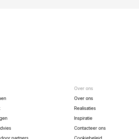
Over ons
nen
Over ons
k
Realisaties
ngen
Inspiratie
advies
Contacteer ons
e door partners
Cookiebeleid