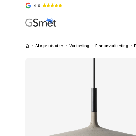
Overslaan naar inhoud
4,9
Producten
Merken
O
Alle producten
Verlichting
Binnenverlichting