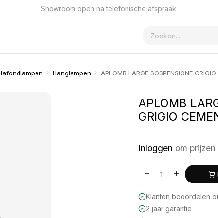
Showroom open na telefonische afspraak.
ver GSmet
Contact
Plafondlampen
Hanglampen
APLOMB LARGE SOSPENSIONE GRIGIO
APLOMB LAR
GRIGIO CEME
Inloggen
om prijzen 
Klanten beoordelen 
2 jaar garantie