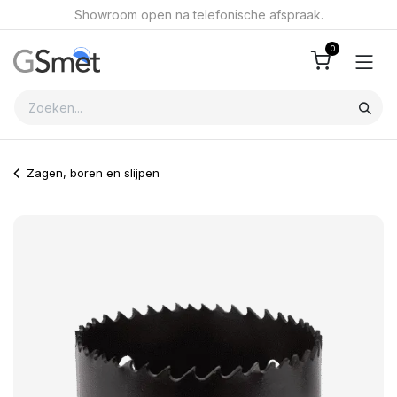
Overslaan naar inhoud
Showroom open na telefonische afspraak.
0
Zagen, boren en slijpen