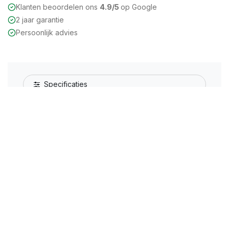
Klanten beoordelen ons
4.9/5
op Google
2 jaar garantie
Persoonlijk advies
Specificaties
EAN
8714892552500
Vaak samen gekocht