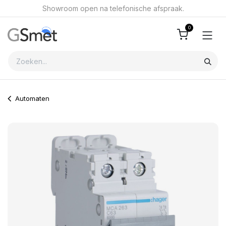
Overslaan naar inhoud
Showroom open na telefonische afspraak.
0
Automaten