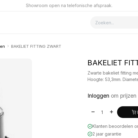
Showroom open na telefonische afspraak.
ver GSmet
Contact
gen
BAKELIET FITTING ZWART
BAKELIET FI
Zwarte bakeliet fitting m
Hoogte: 53,3mm. Diamete
Inloggen
om prijzen 
Klanten beoordelen 
2 jaar garantie