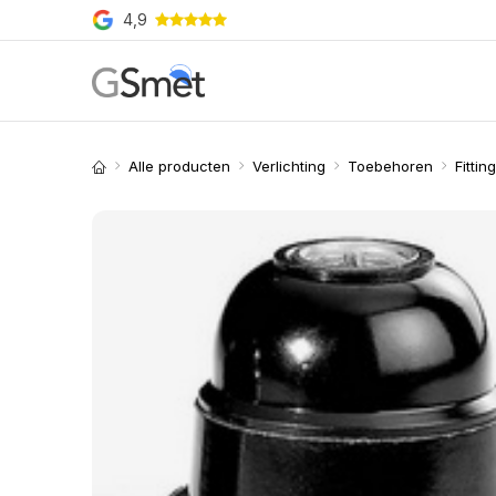
Overslaan naar inhoud
4,9
Producten
Merken
O
Alle producten
Verlichting
Toebehoren
Fittin