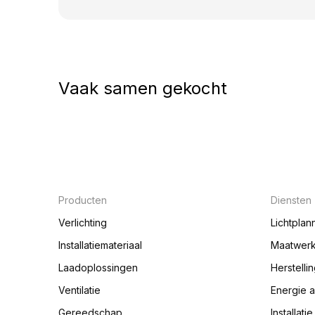
Vaak samen gekocht
Producten
Diensten
Verlichting
Lichtplan
Installatiemateriaal
Maatwer
Laadoplossingen
Herstelli
Ventilatie
Energie 
Gereedschap
Installati