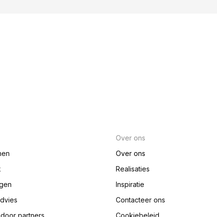
Over ons
nen
Over ons
k
Realisaties
ngen
Inspiratie
advies
Contacteer ons
e door partners
Cookiebeleid