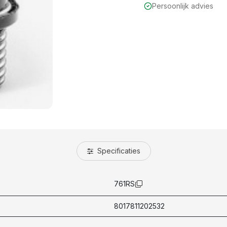
Persoonlijk advies
Specificaties
761RS
8017811202532