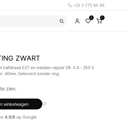
+32 3 775 85 98
0
0
TTING ZWART
et halfdraad E27 en metalen nippel 1/8. 4 A - 250 V.
r: 40mm. Geleverd zonder ring.
te zien.
In winkelwagen
ons
4.9/5
op Google