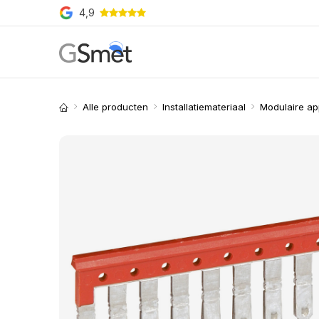
Overslaan naar inhoud
4,9
Producten
Merken
O
Alle producten
Installatiemateriaal
Modulaire ap