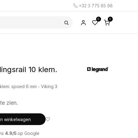
+32 3 775 85 98
0
0
ngsrail 10 klem.
 klem. spoed 6 mm - Viking 3
te zien.
In winkelwagen
ons
4.9/5
op Google