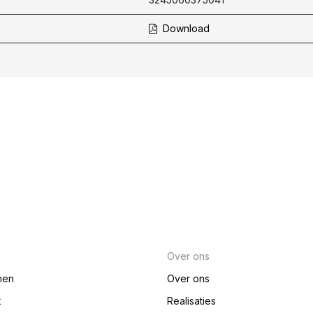
Download
Over ons
nen
Over ons
k
Realisaties