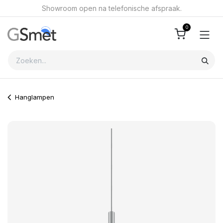
Overslaan naar inhoud
Showroom open na telefonische afspraak.
0
Hanglampen