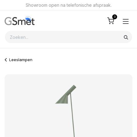
Overslaan naar inhoud
Showroom open na telefonische afspraak.
0
Leeslampen