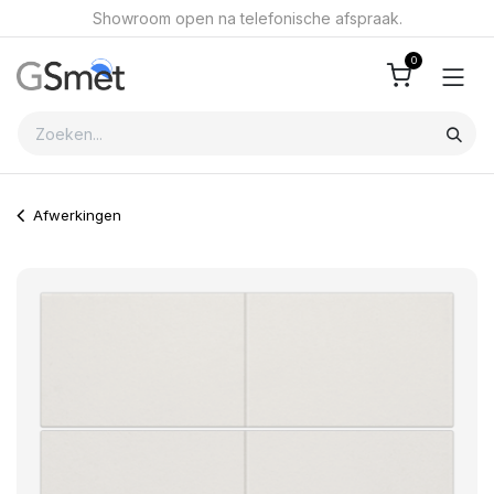
Overslaan naar inhoud
Showroom open na telefonische afspraak.
0
Afwerkingen