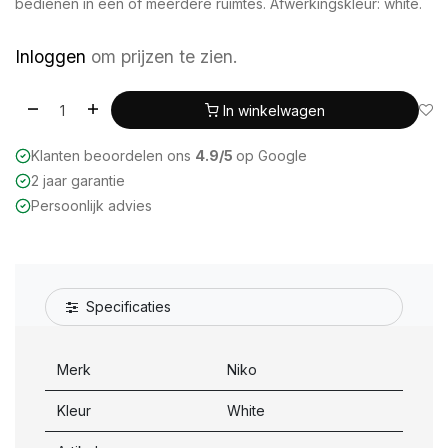
bedienen in één of meerdere ruimtes. Afwerkingskleur: white.
Inloggen
om prijzen te zien.
In winkelwagen
Klanten beoordelen ons
4.9/5
op Google
2 jaar garantie
Persoonlijk advies
Specificaties
Merk
Niko
Kleur
White