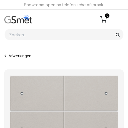
Overslaan naar inhoud
Showroom open na telefonische afspraak.
0
Afwerkingen