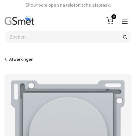
Overslaan naar inhoud
Showroom open na telefonische afspraak.
0
Afwerkingen