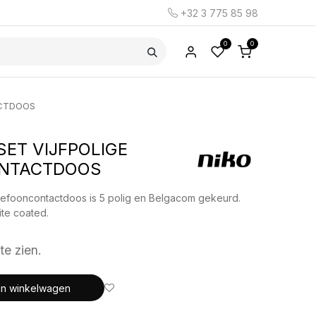
+32 3 775 85 98
0
0
ACTDOOS
ET VIJFPOLIGE
NTACTDOOS
elefooncontactdoos is 5 polig en Belgacom gekeurd.
ite coated.
te zien.
In winkelwagen