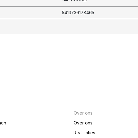
5413736178465
Over ons
nen
Over ons
k
Realisaties