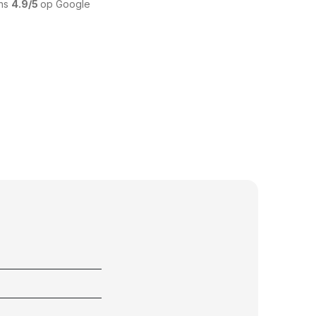
ons
4.9/5
op Google