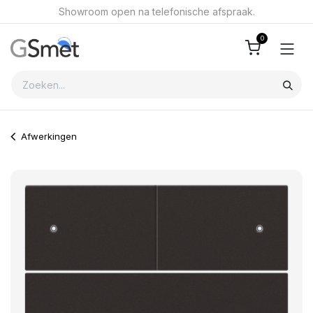
Overslaan naar inhoud
Showroom open na telefonische afspraak.
0
Afwerkingen