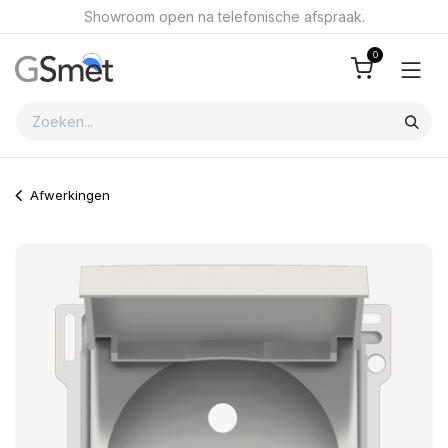
Overslaan naar inhoud
Showroom open na telefonische afspraak.
0
Afwerkingen