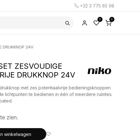
+32 3 775 85 98
0
0
E DRUKKNOP 24V
SET ZESVOUDIGE
RIJE DRUKKNOP 24V
drukknop met zes potentiaalvrije bedieningsknoppen
e lichtpunten te bedienen in één of meerdere ruimtes.
oated.
te zien.
In winkelwagen