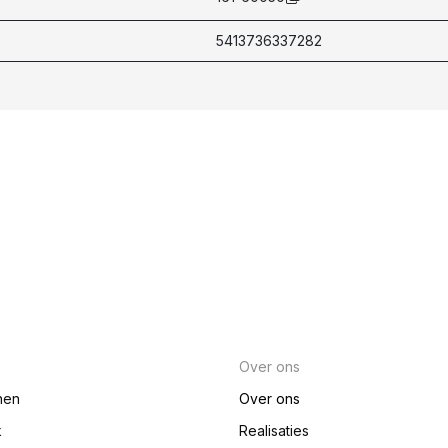
5413736337282
Over ons
nen
Over ons
k
Realisaties