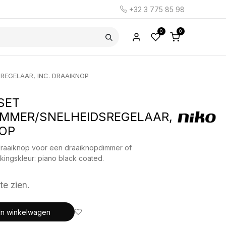
+32 3 775 85 98
0
0
REGELAAR, INC. DRAAIKNOP
SET
MMER/SNELHEIDSREGELAAR,
NOP
draaiknop voor een draaiknopdimmer of
kingskleur: piano black coated.
te zien.
In winkelwagen