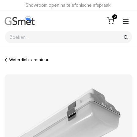
Overslaan naar inhoud
Showroom open na telefonische afspraak.
0
Waterdicht armatuur