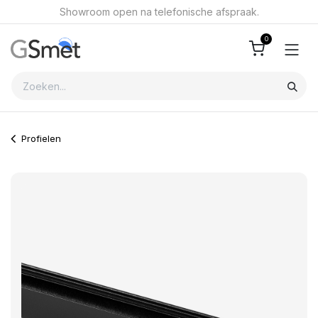
Overslaan naar inhoud
Showroom open na telefonische afspraak.
0
Profielen