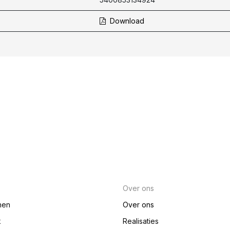
Download
Over ons
nen
Over ons
k
Realisaties