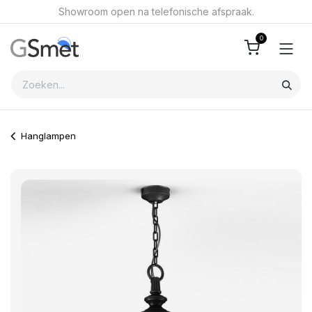
Overslaan naar inhoud
Showroom open na telefonische afspraak.
0
Hanglampen