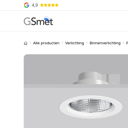
Overslaan naar inhoud
4,9
Producten
Merken
O
Alle producten
Verlichting
Binnenverlichting