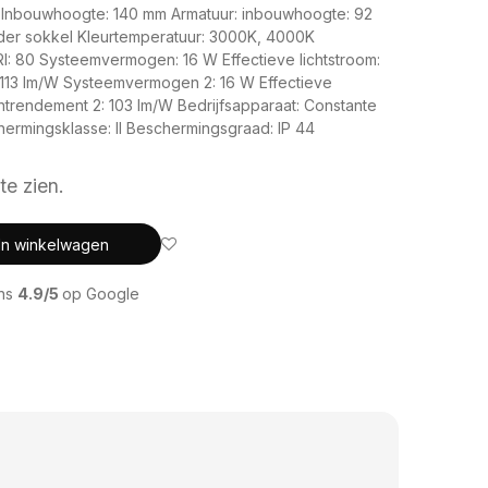
 Inbouwhoogte: 140 mm Armatuur: inbouwhoogte: 92
der sokkel Kleurtemperatuur: 3000K, 4000K
: 80 Systeemvermogen: 16 W Effectieve lichtstroom:
 113 lm/W Systeemvermogen 2: 16 W Effectieve
ichtrendement 2: 103 lm/W Bedrijfsapparaat: Constante
ermingsklasse: II Beschermingsgraad: IP 44
te zien.
In winkelwagen
ons
4.9/5
op Google