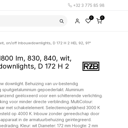
+32 3 775 85 98
0
0
wit, on/off Inbouwdownlights, D 172 H 2 HEL 92, 91°
800 lm, 830, 840, wit,
downlights, D 172 H 2
w downlight. Behuizing van uv-bestendig
 spuitgietaluminium gepoederlakt. Aluminium
lanzend geëloxeerd voor een schitterende verlichting.
ng voor minder directe verblinding. MultiColour:
baar met schakelelement. Selectiemogelijkheid 3000 K
gesteld op 4000 K. Inbouw zonder gereedschap door
sapparaat in de armatuurbehuizing geïntegreerd.
edrading. Kleur: wit Diameter: 172 mm Hoogte: 2 mm