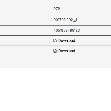
RZB
901703.002
4051859499183
Download
Download