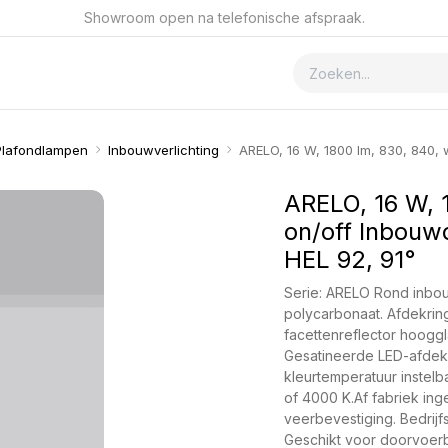
Showroom open na telefonische afspraak.
ver GSmet
Contact
Plafondlampen
Inbouwverlichting
ARELO, 16 W, 1800 lm, 830, 840, 
ARELO, 16 W, 1
on/off Inbouw
HEL 92, 91°
Serie: ARELO Rond inbou
polycarbonaat. Afdekring
facettenreflector hoogg
Gesatineerde LED-afdekki
kleurtemperatuur instel
of 4000 K.Af fabriek in
veerbevestiging. Bedrijf
Geschikt voor doorvoerb