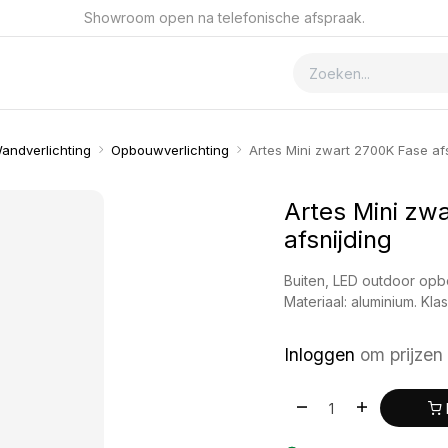
Showroom open na telefonische afspraak.
ver GSmet
Contact
andverlichting
Opbouwverlichting
Artes Mini zwart 2700K Fase afs
Artes Mini zw
afsnijding
Buiten, LED outdoor opb
Materiaal: aluminium. Kl
Inloggen
om prijzen 