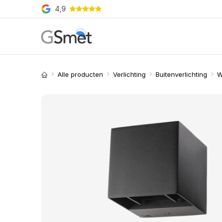
Overslaan naar inhoud
4,9
Producten
Merken
O
Alle producten
Verlichting
Buitenverlichting
W