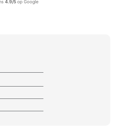
ons
4.9/5
op Google