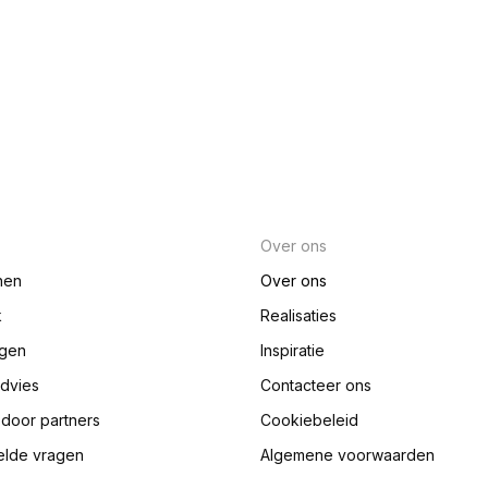
Over ons
nen
Over ons
k
Realisaties
ngen
Inspiratie
advies
Contacteer ons
e door partners
Cookiebeleid
elde vragen
Algemene voorwaarden