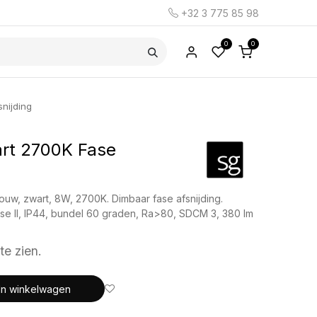
+32 3 775 85 98
0
0
nijding
art 2700K Fase
ouw, zwart, 8W, 2700K. Dimbaar fase afsnijding.
asse II, IP44, bundel 60 graden, Ra>80, SDCM 3, 380 lm
te zien.
In winkelwagen