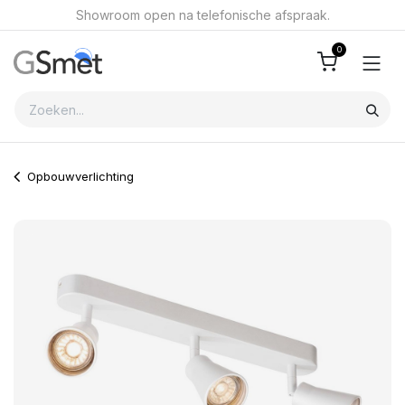
Overslaan naar inhoud
Showroom open na telefonische afspraak.
0
Opbouwverlichting