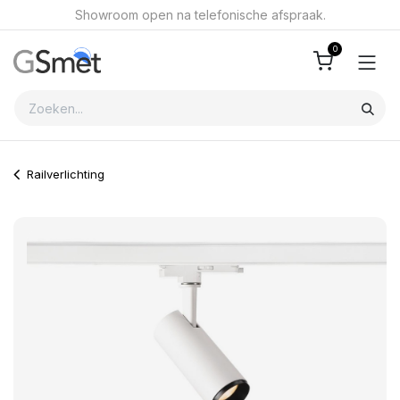
Overslaan naar inhoud
Showroom open na telefonische afspraak.
0
Railverlichting