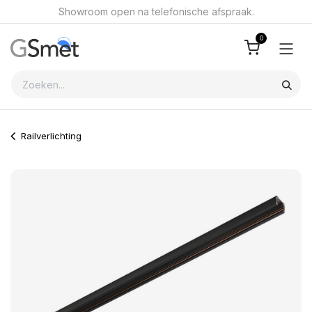
Overslaan naar inhoud
Showroom open na telefonische afspraak.
0
Railverlichting