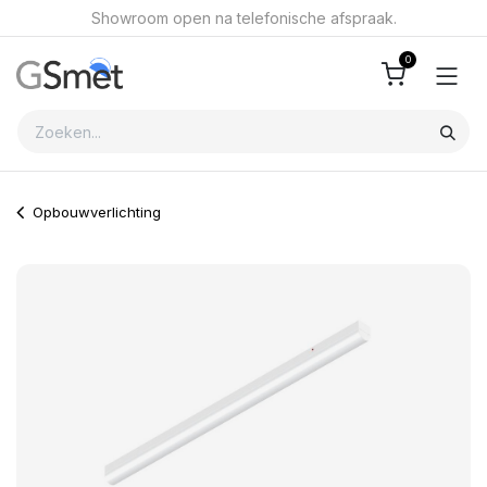
Overslaan naar inhoud
Showroom open na telefonische afspraak.
0
Opbouwverlichting