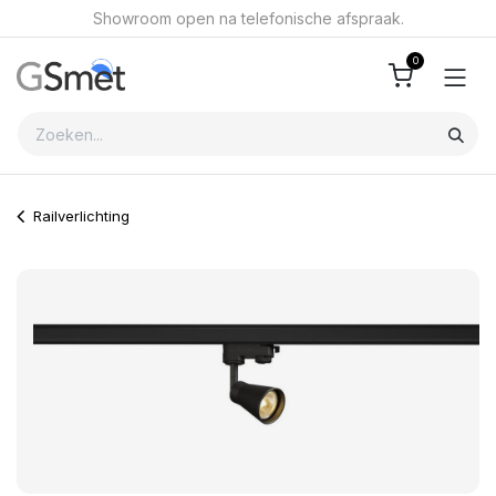
Overslaan naar inhoud
Showroom open na telefonische afspraak.
0
Railverlichting