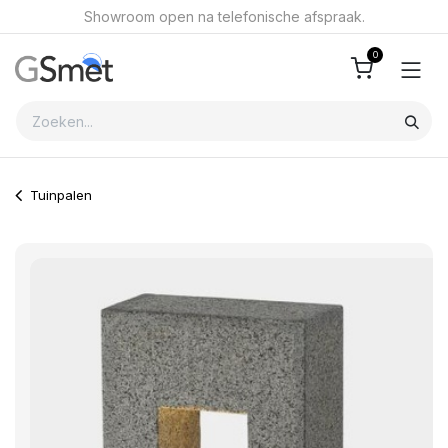
Overslaan naar inhoud
Showroom open na telefonische afspraak.
0
Tuinpalen