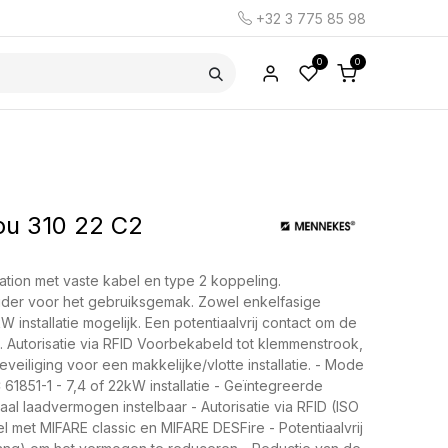
+32 3 775 85 98
0
0
u 310 22 C2
ation met vaste kabel en type 2 koppeling.
der voor het gebruiksgemak. Zowel enkelfasige
W installatie mogelijk. Een potentiaalvrij contact om de
. Autorisatie via RFID Voorbekabeld tot klemmenstrook,
eiliging voor een makkelijke/vlotte installatie. - Mode
 61851-1 - 7,4 of 22kW installatie - Geïntegreerde
l laadvermogen instelbaar - Autorisatie via RFID (ISO
l met MIFARE classic en MIFARE DESFire - Potentiaalvrij