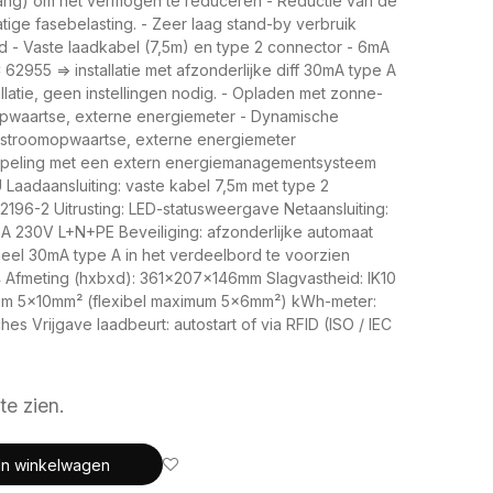
ang) om het vermogen te reduceren - Reductie van de
atige fasebelasting. - Zeer laag stand-by verbruik
d - Vaste laadkabel (7,5m) en type 2 connector - 6mA
62955 => installatie met afzonderlijke diff 30mA type A
allatie, geen instellingen nodig. - Opladen met zonne-
opwaartse, externe energiemeter - Dynamische
 stroomopwaartse, externe energiemeter
peling met een extern energiemanagementsysteem
Laadaansluiting: vaste kabel 7,5m met type 2
196-2 Uitrusting: LED-statusweergave Netaansluiting:
 230V L+N+PE Beveiliging: afzonderlijke automaat
ieel 30mA type A in het verdeelbord te voorzien
 Afmeting (hxbxd): 361x207x146mm Slagvastheid: IK10
um 5x10mm² (flexibel maximum 5x6mm²) kWh-meter:
ches Vrijgave laadbeurt: autostart of via RFID (ISO / IEC
te zien.
In winkelwagen