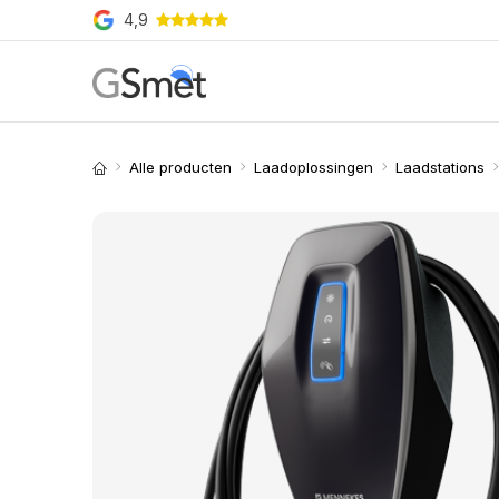
Overslaan naar inhoud
4,9
Producten
Merken
O
Alle producten
Laadoplossingen
Laadstations