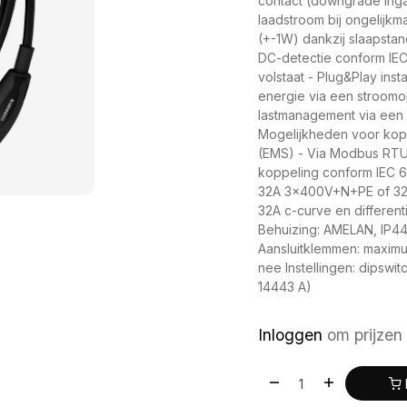
contact (downgrade ing
laadstroom bij ongelijkm
(+-1W) dankzij slaapstan
DC-detectie conform IEC 
volstaat - Plug&Play inst
energie via een stroom
lastmanagement via een
Mogelijkheden voor kop
(EMS) - Via Modbus RTU 
koppeling conform IEC 62
32A 3x400V+N+PE of 32A
32A c-curve en different
Behuizing: AMELAN, IP44
Aansluitklemmen: maxim
nee Instellingen: dipswit
14443 A)
Inloggen
om prijzen 