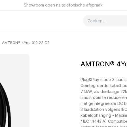
Showroom open na telefonische afspraak.
ver GSmet
Contact
AMTRON® 4You 310 22 C2
AMTRON® 4Yo
Plug&Play mode 3 laadst
Geïntegreerde kabelhou
7.4kW, als driefasige 22k
laadstroom te reduceren
met geïntegreerde DC bev
3 laadstation volgens IEC
kabelophanging - Maximaa
/ IEC 14443 A) Compatibe