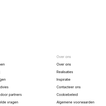
Over ons
nen
Over ons
k
Realisaties
ngen
Inspiratie
advies
Contacteer ons
e door partners
Cookiebeleid
elde vragen
Algemene voorwaarden