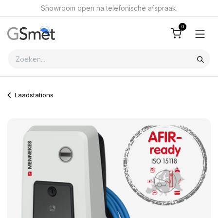
Overslaan naar inhoud
Showroom open na telefonische afspraak.
0
Laadstations