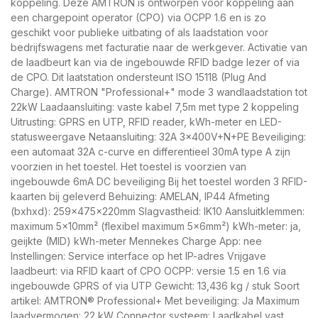
koppeling. Deze AMTRON is ontworpen voor koppeling aan
een chargepoint operator (CPO) via OCPP 1.6 en is zo
geschikt voor publieke uitbating of als laadstation voor
bedrijfswagens met facturatie naar de werkgever. Activatie van
de laadbeurt kan via de ingebouwde RFID badge lezer of via
de CPO. Dit laatstation ondersteunt ISO 15118 (Plug And
Charge). AMTRON "Professional+" mode 3 wandlaadstation tot
22kW Laadaansluiting: vaste kabel 7,5m met type 2 koppeling
Uitrusting: GPRS en UTP, RFID reader, kWh-meter en LED-
statusweergave Netaansluiting: 32A 3x400V+N+PE Beveiliging:
een automaat 32A c-curve en differentieel 30mA type A zijn
voorzien in het toestel. Het toestel is voorzien van
ingebouwde 6mA DC beveiliging Bij het toestel worden 3 RFID-
kaarten bij geleverd Behuizing: AMELAN, IP44 Afmeting
(bxhxd): 259x475x220mm Slagvastheid: IK10 Aansluitklemmen:
maximum 5x10mm² (flexibel maximum 5x6mm²) kWh-meter: ja,
geijkte (MID) kWh-meter Mennekes Charge App: nee
Instellingen: Service interface op het IP-adres Vrijgave
laadbeurt: via RFID kaart of CPO OCPP: versie 1.5 en 1.6 via
ingebouwde GPRS of via UTP Gewicht: 13,436 kg / stuk Soort
artikel: AMTRON® Professional+ Met beveiliging: Ja Maximum
laadvermogen: 22 kW Connector systeem: Laadkabel vast