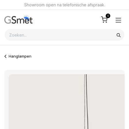
Overslaan naar inhoud
Showroom open na telefonische afspraak.
0
Hanglampen