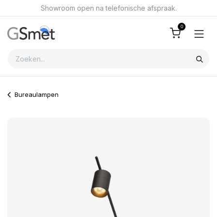
Overslaan naar inhoud
Showroom open na telefonische afspraak.
0
Bureaulampen