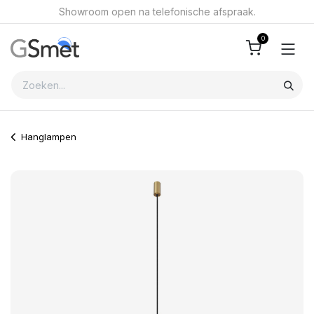
Overslaan naar inhoud
Showroom open na telefonische afspraak.
0
Hanglampen