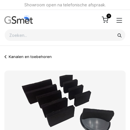
Overslaan naar inhoud
Showroom open na telefonische afspraak.
0
Kanalen en toebehoren