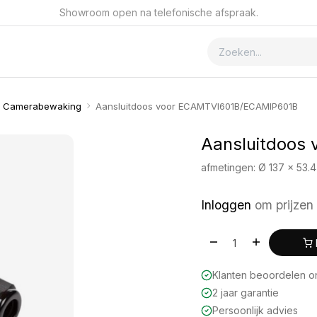
Showroom open na telefonische afspraak.
ver GSmet
Contact
Camerabewaking
Aansluitdoos voor ECAMTVI601B/ECAMIP601B
Aansluitdoos
afmetingen: Ø 137 x 53.4
Inloggen
om prijzen 
Klanten beoordelen 
2 jaar garantie
Persoonlijk advies