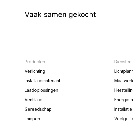
Vaak samen gekocht
Producten
Diensten
Verlichting
Lichtplan
Installatiemateriaal
Maatwer
Laadoplossingen
Herstelli
Ventilatie
Energie 
Gereedschap
Installati
Lampen
Veelgest