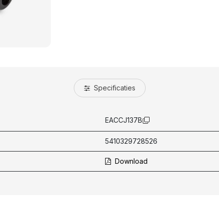
Specificaties
EACCJ137B
5410329728526
Download