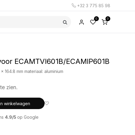
+32 3 775 85 98
0
0
 voor ECAMTVI601B/ECAMIP601B
 x 164.8 mm materiaal: aluminium
te zien.
In winkelwagen
ons
4.9/5
op Google