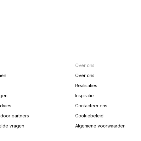
Over ons
nen
Over ons
k
Realisaties
ngen
Inspiratie
advies
Contacteer ons
e door partners
Cookiebeleid
elde vragen
Algemene voorwaarden