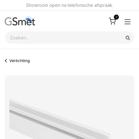
Overslaan naar inhoud
Showroom open na telefonische afspraak.
0
Verlichting