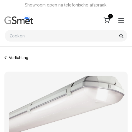
Overslaan naar inhoud
Showroom open na telefonische afspraak.
0
Verlichting