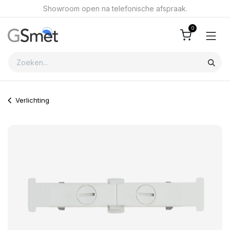
Overslaan naar inhoud
Showroom open na telefonische afspraak.
0
Verlichting